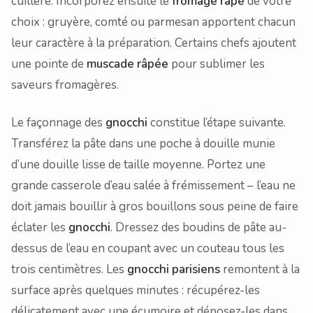
cuillère. Incorporez ensuite le
fromage râpé
de votre
choix : gruyère, comté ou parmesan apportent chacun
leur caractère à la préparation. Certains chefs ajoutent
une pointe de
muscade râpée
pour sublimer les
saveurs fromagères.
Le façonnage des
gnocchi
constitue l’étape suivante.
Transférez la pâte dans une poche à douille munie
d’une douille lisse de taille moyenne. Portez une
grande casserole d’eau salée à frémissement – l’eau ne
doit jamais bouillir à gros bouillons sous peine de faire
éclater les
gnocchi
. Dressez des boudins de pâte au-
dessus de l’eau en coupant avec un couteau tous les
trois centimètres. Les
gnocchi parisiens
remontent à la
surface après quelques minutes : récupérez-les
délicatement avec une écumoire et déposez-les dans