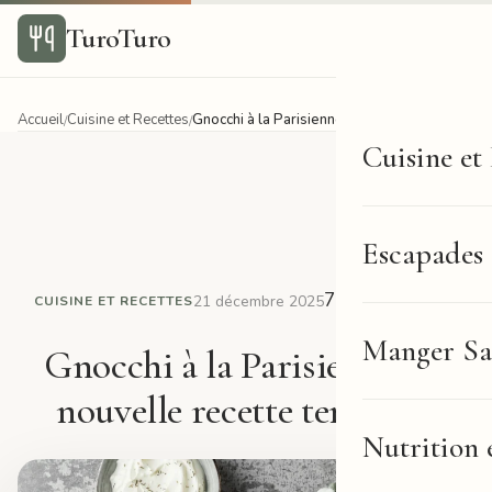
TuroTuro
Accueil
Cuisine et Recettes
Gnocchi à la Parisienne : la nouvelle recette tendance
/
/
Cuisine et
Escapades
7 min de lecture
21 décembre 2025
CUISINE ET RECETTES
Manger Sa
Gnocchi à la Parisienne : la
nouvelle recette tendance
Nutrition 